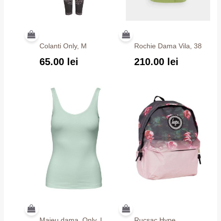
Colanti Only, M
Rochie Dama Vila, 38
65.00
lei
210.00
lei
Maieu dama, Only, L
Rucsac Hype