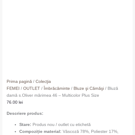
Prima pagină
/
Colecţia
FEMEI
/
OUTLET
/
Îmbrăcăminte
/
Bluze şi Cămăşi
/ Bluză
damă s.Oliver mărimea 46 – Multicolor Plus Size
76.00
lei
Descriere produs:
Stare:
Produs nou / outlet cu etichetă
Compoziție material:
Vâscoză 78%, Poliester 17%,