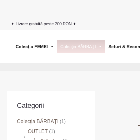
Skip
to
content
✦ Livrare gratuită peste 200 RON ✦
Colecţia FEMEI
Colecţia BĂRBAŢI
Seturi & Reco
Categorii
Colecţia BĂRBAŢI
(1)
OUTLET
(1)