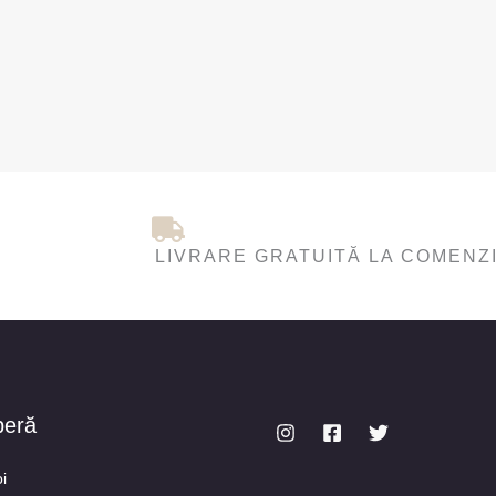
LIVRARE GRATUITĂ LA COMENZI
peră
i