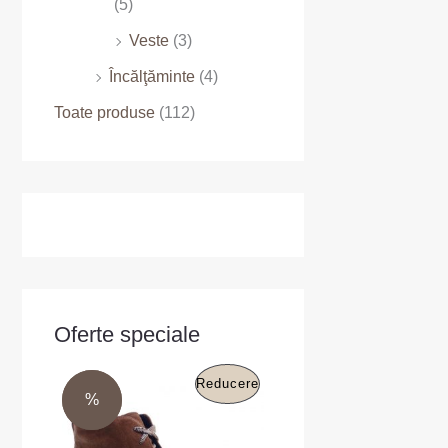
(5)
Veste
(3)
Încălţăminte
(4)
Toate produse
(112)
Oferte speciale
P
P
P
Reducere
r
r
%
%
e
e
R
ț
ț