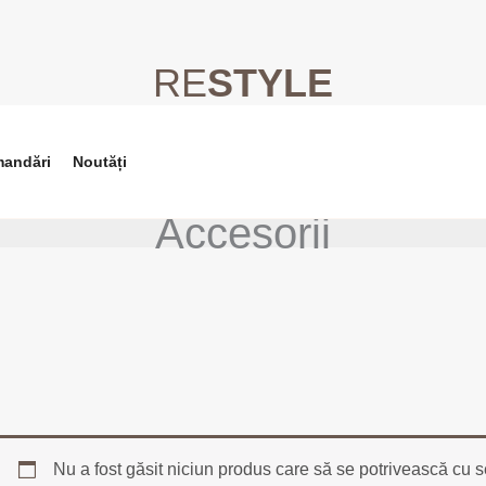
RE
STYLE
mandări
Noutăți
Accesorii
Nu a fost găsit niciun produs care să se potrivească cu se