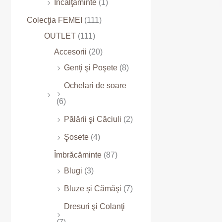
Încălţăminte
(1)
Colecţia FEMEI
(111)
OUTLET
(111)
Accesorii
(20)
Genţi şi Poşete
(8)
Ochelari de soare
(6)
Pălării şi Căciuli
(2)
Şosete
(4)
Îmbrăcăminte
(87)
Blugi
(3)
Bluze şi Cămăşi
(7)
Dresuri şi Colanţi