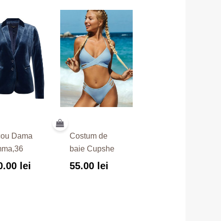
cou Dama
Costum de
mma,36
baie Cupshe
0.00
lei
55.00
lei