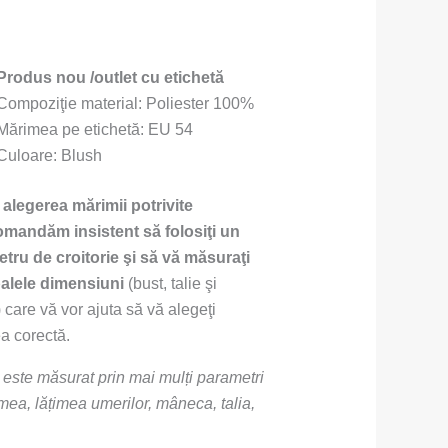
Produs nou /outlet cu etichetă
Compoziţie material: Poliester 100%
Mărimea pe etichetă: EU 54
Culoare: Blush
 alegerea mă
rimii potrivite
omandă
m insistent să
folosiţ
i un
tru de croitorie ş
i să
vă
mă
suraţ
i
palele dimensiuni
(bust, talie şi
) care vă vor ajuta să vă alegeţi
a corectă.
este măsurat prin mai mulți parametri
mea, lățimea umerilor, mâneca, talia,