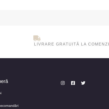
LIVRARE GRATUITĂ LA COMENZI
peră
i
Recomandări