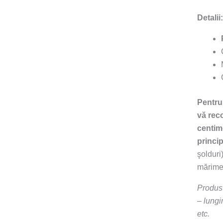
Detalii:
Pentru
vă
rec
centime
princi
şolduri
mărime
Produs 
– lungi
etc.