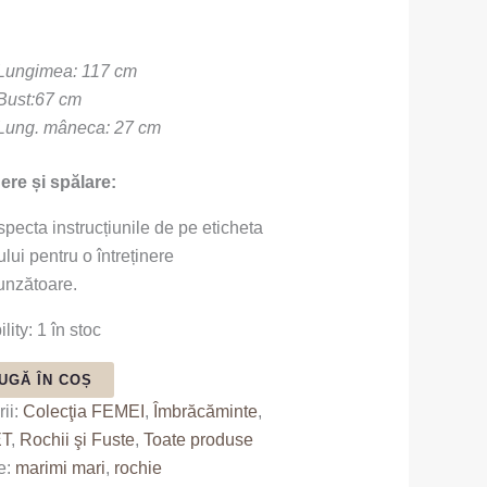
Lungimea: 117 cm
Bust:67 cm
Lung. mâneca: 27 cm
nere și spălare:
specta instrucțiunile de pe eticheta
lui pentru o întreținere
unzătoare.
lity:
1 în stoc
UGĂ ÎN COȘ
ii:
Colecţia FEMEI
,
Îmbrăcăminte
,
T
,
Rochii şi Fuste
,
Toate produse
e:
marimi mari
,
rochie