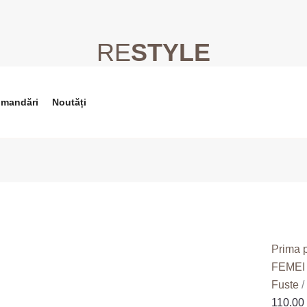
RE
STYLE
Cantita
Rochie
Dama
Coast,
omandări
Noutăți
54
Prima 
FEMEI
Fuste
/
110.00