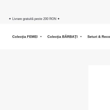
Skip
to
content
✦ Livrare gratuită peste 200 RON ✦
Colecţia FEMEI
Colecţia BĂRBAŢI
Seturi & Rec