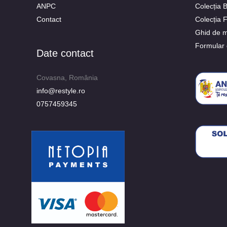
ANPC
Colecția
Contact
Colecția 
Ghid de m
Formular 
Date contact
Covasna, România
info@restyle.ro
0757459345