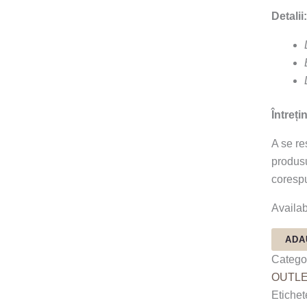
Detalii:
Întreți
A se re
produsu
coresp
Availabi
ADA
Categor
OUTLE
Etichet