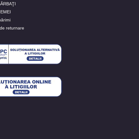
 BĂRBAŢI
FEMEI
ărimi
de returnare