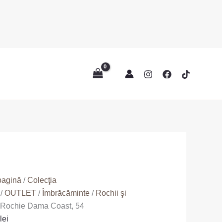
te
pagină
/
Colecţia
/
OUTLET
/
Îmbrăcăminte
/
Rochii şi
 Rochie Dama Coast, 54
lei