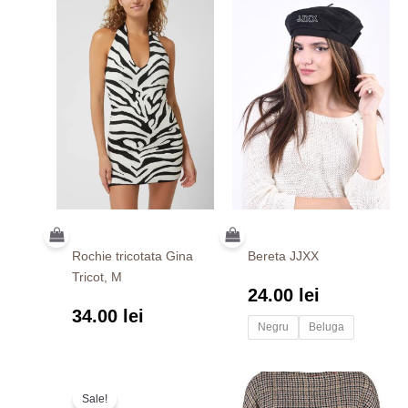
Rochie tricotata Gina
Bereta JJXX
Tricot, M
24.00
lei
34.00
lei
Negru
Beluga
Prețul
Prețul
inițial
curent
Sale!