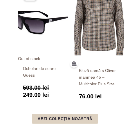
a
este:
fost:
249.00 lei.
593.00 lei.
Out of stock
Ochelari de soare
Bluză damă s.Oliver
Guess
mărimea 46 –
Multicolor Plus Size
593.00
lei
249.00
lei
76.00
lei
VEZI COLECȚIA NOASTRĂ