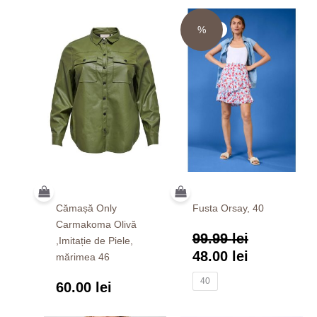
Prețul
Prețul
inițial
%
curent
Sale!
a
este:
fost:
48.00 lei.
99.99 lei.
Cămașă Only
Fusta Orsay, 40
Carmakoma Olivă
99.99
lei
,Imitație de Piele,
48.00
lei
mărimea 46
40
60.00
lei