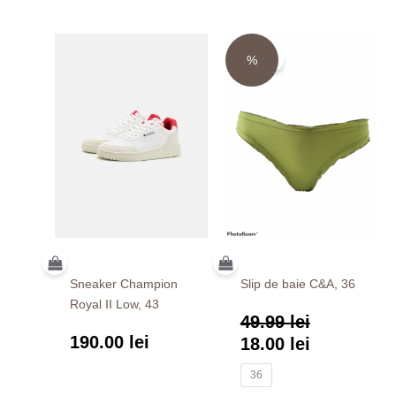
Prețul
Prețul
inițial
%
curent
Sale!
a
este:
fost:
18.00 lei.
49.99 lei.
Sneaker Champion
Slip de baie C&A, 36
Royal II Low, 43
49.99
lei
190.00
lei
18.00
lei
36