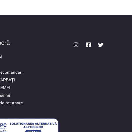
peră
i
Recomandări
 BĂRBAŢI
FEMEI
ărimi
de returnare