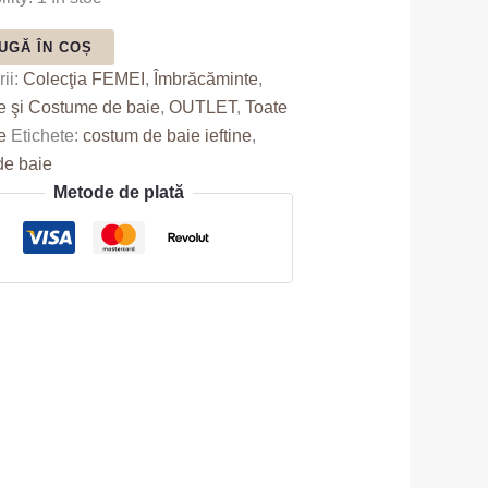
UGĂ ÎN COȘ
ii:
Colecţia FEMEI
,
Îmbrăcăminte
,
e şi Costume de baie
,
OUTLET
,
Toate
e
Etichete:
costum de baie ieftine
,
de baie
Metode de plată