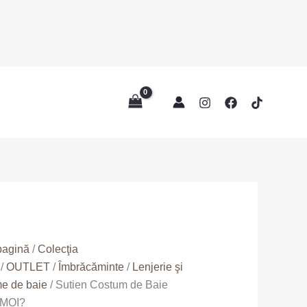
te
m
pagină
/
Colecţia
/
OUTLET
/
Îmbrăcăminte
/
Lenjerie şi
e de baie
/ Sutien Costum de Baie
MOI?