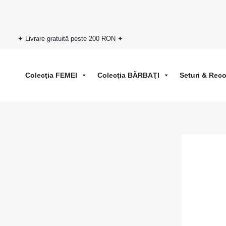
Skip
to
content
✦ Livrare gratuită peste 200 RON ✦
Colecţia FEMEI
Colecţia BĂRBAŢI
Seturi & Rec