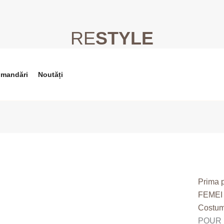
RE
STYLE
Cantita
Sutien
Costu
de
omandări
Noutăți
Baie
POUR
MOI?
Prima 
FEMEI
Costum
POUR 