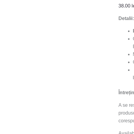
38.00
l
Detalii:
Întreți
A se re
produsu
coresp
Availabi