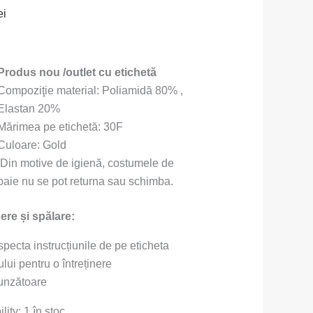
ei
Produs nou /outlet cu etichetă
Compoziţie material: Poliamidă 80% ,
Elastan 20%
Mărimea pe etichetă: 30F
Culoare: Gold
Din motive de igienă, costumele de
baie nu se pot returna sau schimba.
nere și spălare:
specta instrucțiunile de pe eticheta
lui pentru o întreținere
unzătoare
lity:
1 în stoc