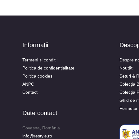
Informații
Desco
Termeni și condiții
Despre no
Politica de confidențialitate
Noutăți
Politica cookies
Seturi & 
ANPC
Colecția
Contact
Colecția 
Ghid de m
Formular 
Date contact
Covasna, România
info@restyle.ro