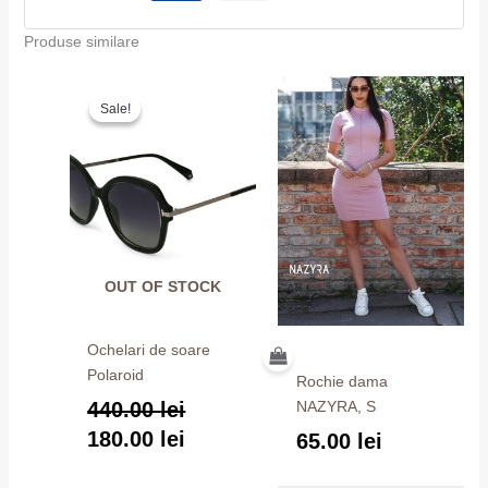
Produse similare
Prețul
Prețul
Sale!
Sale!
inițial
curent
a
este:
fost:
180.00 lei.
440.00 lei.
OUT OF STOCK
Ochelari de soare
Polaroid
Rochie dama
440.00
lei
NAZYRA, S
180.00
lei
65.00
lei