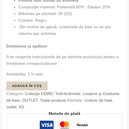
Produs nou /outlet cu etichetă
Compoziţie material: Poliamidă 80% , Elastan 20%
Mărimea pe etichetă: 34 (XS)
Culoare: Negru
Din motive de igienă, costumele de baie nu se pot
returna sau schimba.
Întreținere și spălare:
A se respecta instrucțiunile de pe eticheta produsului pentru o
întreținere corespunzătoare
Availability:
1 în stoc
ADAUGĂ ÎN COȘ
Categorii:
Colecţia FEMEI
,
Îmbrăcăminte
,
Lenjerie şi Costume
de baie
,
OUTLET
,
Toate produse
Etichete:
costum de baie
,
outlet
,
XS
Metode de plată