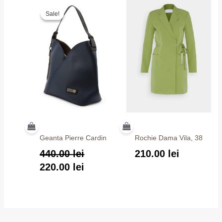
Prețul
Prețul
Sale!
Sale!
inițial
curent
a
este:
fost:
220.00 lei.
440.00 lei.
Geanta Pierre Cardin
Rochie Dama Vila, 38
440.00
lei
210.00
lei
220.00
lei