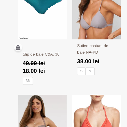
fost:
18.00 lei.
49.99 lei.
Sutien costum de
baie NA-KD
Slip de baie C&A, 36
38.00
lei
49.99
lei
18.00
lei
S
M
36