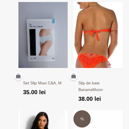
Set Slip Maxi C&A, M
Slip de baie
BananaMoon
35.00
lei
38.00
lei
Prețul
Prețul
%
Sale!
inițial
curent
a
este: