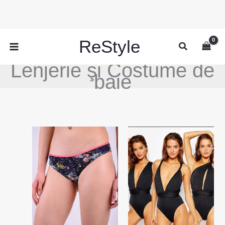
Skip
to
content
ReStyle
Search
Lenjerie şi Costume de
baie