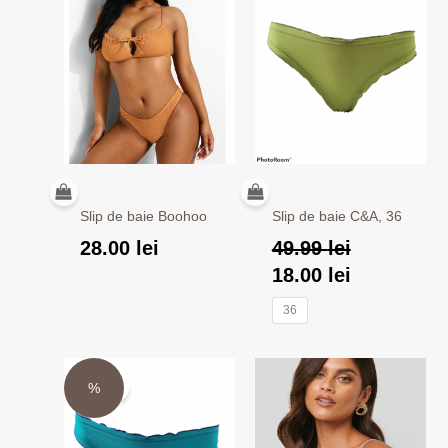
fost:
18.00 lei.
49.99 lei.
Slip de baie Boohoo
Slip de baie C&A, 36
28.00
lei
49.99
lei
18.00
lei
36
Prețul
Prețul
%
Sale!
inițial
curent
a
este: