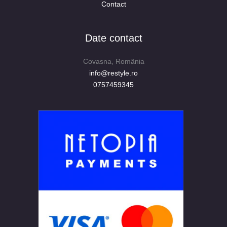
Contact
Date contact
Covasna, România
info@restyle.ro
0757459345