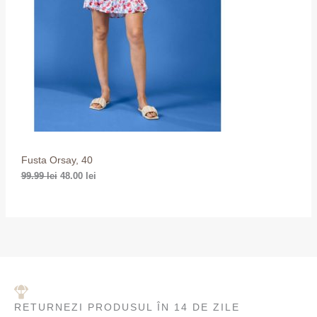
a
s
f
t
U
o
e
s
:
R
t
4
:
8
E
9
.
9
0
D
.
0
9
U
9
l
e
l
i
C
e
.
i
Fusta Orsay, 40
E
.
99.99
lei
48.00
lei
R
E
RETURNEZI PRODUSUL ÎN 14 DE ZILE