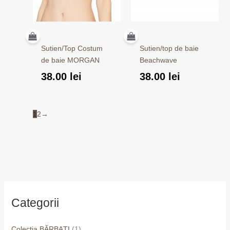
Sutien/Top Costum
Sutien/top de baie
de baie MORGAN
Beachwave
38.00
lei
38.00
lei
1
2
→
Categorii
Colecţia BĂRBAŢI
(1)