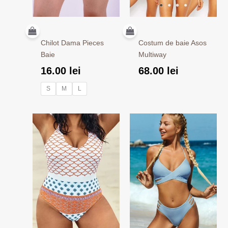
Chilot Dama Pieces
Costum de baie Asos
Baie
Multiway
16.00
lei
68.00
lei
S
M
L