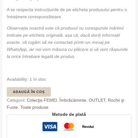
A se respecta instrucțiunile de pe eticheta produsului pentru o
întreținere corespunzătoare.
Observația noastră este că produsul nu corespunde mărimii
indicate pe eticheta originală, așa că, dacă doriți informații
exacte, vă rugăm să ne contactați printr-un mesaj pe
WhatsApp, iar noi vom măsura cu plăcere și vă vom răspunde
la orice întrebare legată de produs.
Availability:
1 în stoc
ADAUGĂ ÎN COȘ
Categorii:
Colecţia FEMEI
,
Îmbrăcăminte
,
OUTLET
,
Rochii şi
Fuste
,
Toate produse
Metode de plată