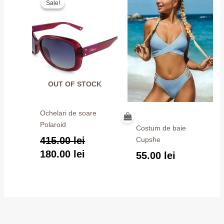
Sale!
Sale!
inițial
curent
a
este:
fost:
180.00 lei.
415.00 lei.
OUT OF STOCK
Ochelari de soare
Polaroid
Costum de baie
415.00
lei
Cupshe
180.00
lei
55.00
lei