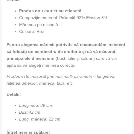
Produs nou /outlet cu etichetă
Compoziţie material: Poliamiă 92% Elastan 8%
Mărimea pe etichetă: L
Culoare: Roz
Pentru alegerea mă
rimii potrivite vă
recomandă
m insistent
să
folosiţ
i un centimetru de croitorie ş
i să
vă
mă
suraţ
i
principalele dimensiuni
(bust, talie şi şolduri) care vă vor
ajuta să vă alegeţi mărimea corectă.
Produs este măsurat prin mai mulți parametri – lungimea,
lățimea umerilor, mâneca, talia, etc.
Detalii:
Lungimea: 89 cm
Bust:42 cm
Lung. mâneca: 22 cm
Întreținere și spălare: