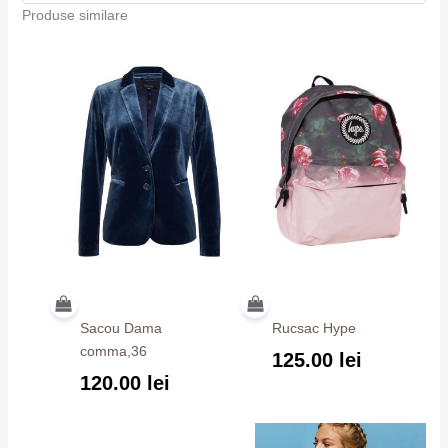
Produse similare
Sacou Dama
Rucsac Hype
comma,36
125.00
lei
120.00
lei
Prețul
Prețul