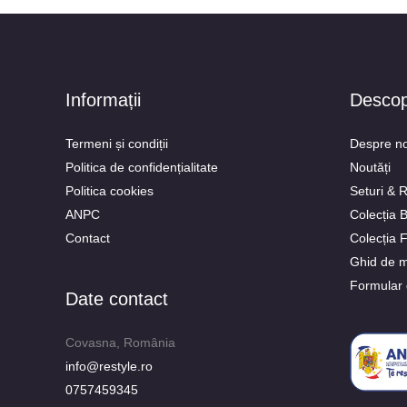
Informații
Desco
Termeni și condiții
Despre no
Politica de confidențialitate
Noutăți
Politica cookies
Seturi & 
ANPC
Colecția
Contact
Colecția 
Ghid de m
Formular 
Date contact
Covasna, România
info@restyle.ro
0757459345