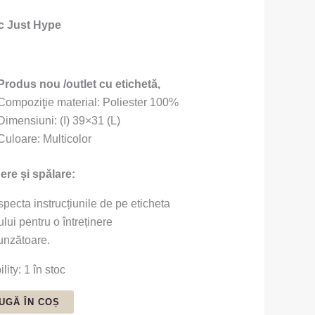
c Just Hype
Produs nou /outlet cu etichetă,
Compoziţie material: Poliester 100%
Dimensiuni: (I) 39×31 (L)
Culoare: Multicolor
nere și spălare:
specta instrucțiunile de pe eticheta
lui pentru o întreținere
unzătoare.
lity:
1 în stoc
UGĂ ÎN COȘ