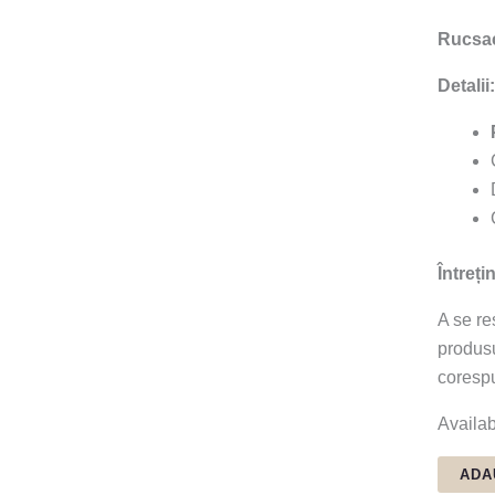
Rucsa
Detalii:
Întreți
A se re
produsu
coresp
Availabi
ADA