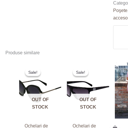
Categor
Poşete
accesor
Produse similare
Prețul
Prețul
Prețul
Prețul
Sale!
Sale!
Sale!
Sale!
inițial
curent
inițial
curent
a
este:
a
este:
fost:
180.00 lei.
fost:
249.00 lei.
440.00 lei.
593.00 lei.
OUT OF
OUT OF
STOCK
STOCK
Ochelari de
Ochelari de