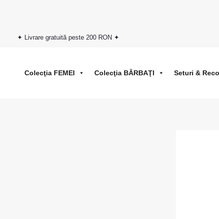
Skip
to
content
✦ Livrare gratuită peste 200 RON ✦
Sale!
Colecţia FEMEI
Colecţia BĂRBAŢI
Seturi & Rec