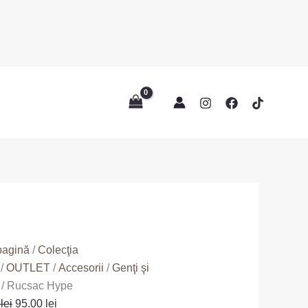
te
Prețul
Prețul
c
inițial
curent
a
este:
fost:
95.00 lei.
125.00 lei.
pagină
/
Colecţia
/
OUTLET
/
Accesorii
/
Genţi şi
/ Rucsac Hype
0
lei
95.00
lei