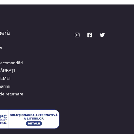
peră
i
Recomandări
 BĂRBAŢI
FEMEI
ărimi
de returnare