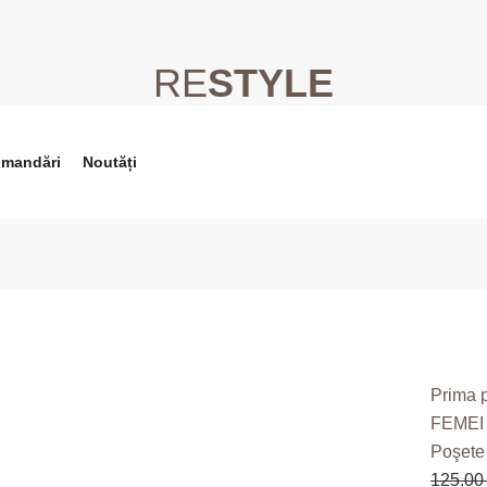
RE
STYLE
Cantita
Rucsa
Hype
omandări
Noutăți
Prima 
FEMEI
Poşete
125.0