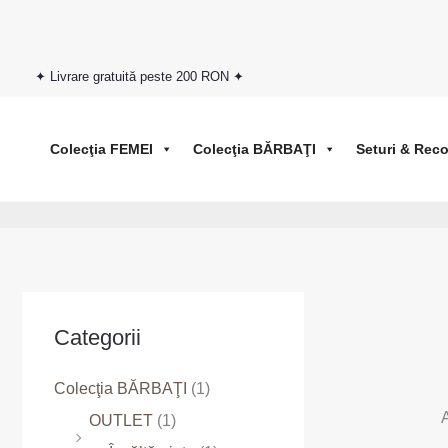
Skip
to
content
✦ Livrare gratuită peste 200 RON ✦
Colecţia FEMEI
Colecţia BĂRBAŢI
Seturi & Rec
Categorii
Colecţia BĂRBAŢI
(1)
A
OUTLET
(1)