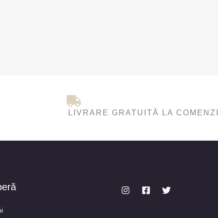
LIVRARE GRATUITĂ LA COMENZI
peră
i