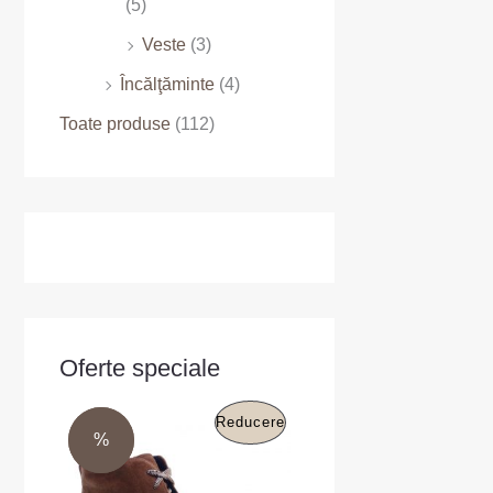
(5)
Veste
(3)
Încălţăminte
(4)
Toate produse
(112)
Oferte speciale
P
P
P
Reducere
r
r
%
%
e
e
R
ț
ț