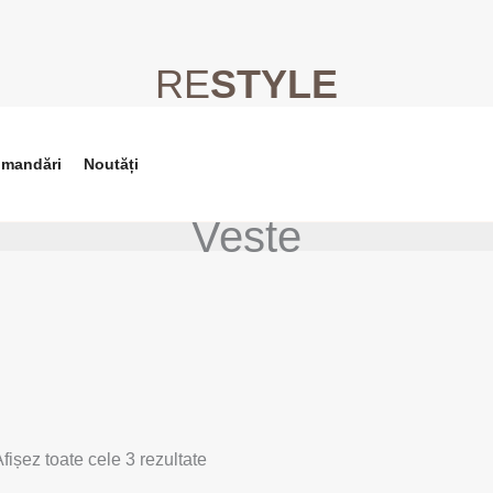
RE
STYLE
omandări
Noutăți
Veste
fișez toate cele 3 rezultate