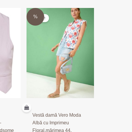
Prețul
Prețul
%
Sale!
inițial
curent
a
este:
fost:
55.00 lei.
169.99 lei.
Vestă damă Vero Moda
–
Albă cu Imprimeu
ndsome
Floral,mărimea 44.