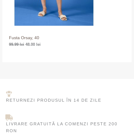
9
0
D
.
0
9
U
9
l
e
l
i
C
e
.
i
Fusta Orsay, 40
E
.
99.99
lei
48.00
lei
R
E
RETURNEZI PRODUSUL ÎN 14 DE ZILE
LIVRARE GRATUITĂ LA COMENZI PESTE 200
RON