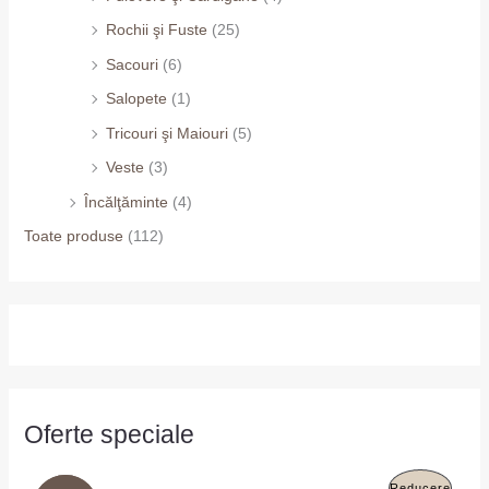
Rochii şi Fuste
(25)
Sacouri
(6)
Salopete
(1)
Tricouri şi Maiouri
(5)
Veste
(3)
Încălţăminte
(4)
Toate produse
(112)
Oferte speciale
P
P
P
Reducere