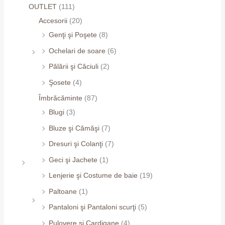
OUTLET
(111)
Accesorii
(20)
Genţi şi Poşete
(8)
Ochelari de soare
(6)
Pălării şi Căciuli
(2)
Şosete
(4)
Îmbrăcăminte
(87)
Blugi
(3)
Bluze şi Cămăşi
(7)
Dresuri şi Colanţi
(7)
Geci şi Jachete
(1)
Lenjerie şi Costume de baie
(19)
Paltoane
(1)
Pantaloni şi Pantaloni scurţi
(5)
Pulovere şi Cardigane
(4)