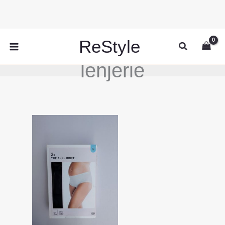
Skip
to
content
ReStyle
Search
lenjerie