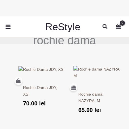
Skip
to
content
ReStyle
Search
rochie dama
Rochie Dama JDY,
Rochie dama
XS
NAZYRA, M
70.00
lei
65.00
lei